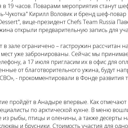
я в 19 часов. Поварами мероприятия станут ше
ь-Чукотка" Кирилл Воловик и бренд шеф-повар
Dessert", вице-президент Chefs Team Russia Па
жина открыли предварительную запись для уча
т в зале ограничено – гастроужин рассчитан на
 мест уже забронированы. Сейчас мы принимае
елефону, а 17 июля пригласим их в офис для опл
енные от благотворительного ужина, будут на
СВО», - прокомментировали в Фонде развития 
тие пройдёт в Анадыре впервые. Как отмечают
ециалисты по арктической кухне. В меню вошл
из рыбы, птицы и оленины, а также десерты н
клюквы и брусники. Стоимость участия для одно