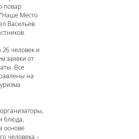
ф-повар
 "Наше Место
вел Васильев.
стников.
 26 человек и
м заявки от
аты. Все
правлены на
туризма
 организаторы,
и блюда,
а основе
го человека –