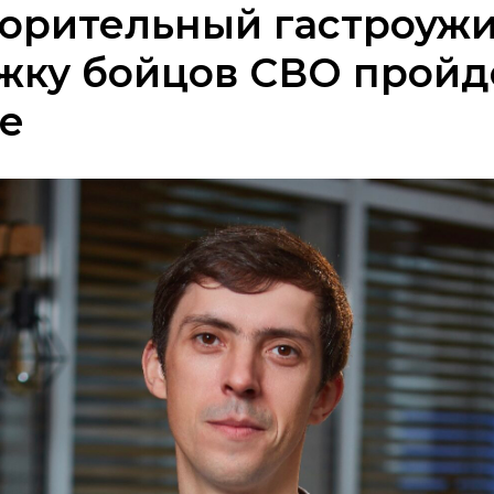
орительный гастроужи
жку бойцов СВО пройд
е