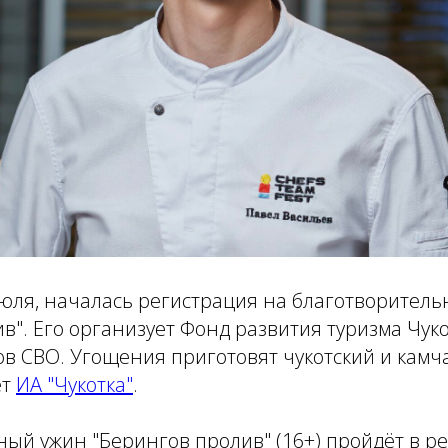
июля, началась регистрация на благотворител
в". Его организует Фонд развития туризма Чуко
в СВО. Угощения приготовят чукотский и камч
ет
ИА "Чукотка"
.
ый ужин "Берингов пролив" (16+) пройдёт в ре