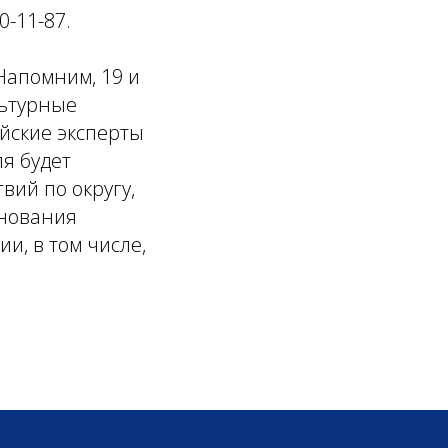
0-11-87.
Напомним, 19 и
льтурные
ийские эксперты
ля будет
вий по округу,
внования
ии, в том числе,