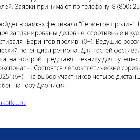
блей. Заявки принимают по телефону: 8 (800) 25
йдёт в рамках фестиваля "Берингов пролив". 
ыре запланированы деловые, спортивные и ку
тиваля "Берингов пролив" (0+). Ведущие росс
ческий потенциал региона. Для гостей фестива
ка, на которой представят технику для путешест
 экспонаты. Состоятся легкоатлетические соре
025" (6+) - на выбор участников четыре дистанц
бег на гору Дионисия.
ukotku.ru