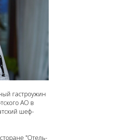
ьный гастроужин
тского АО в
атский шеф-
сторане "Отель-