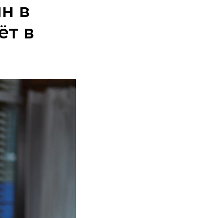
н в
ёт в