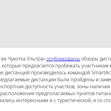
тая Чукотка Ультра»
опубликованы
обзоры диста
, которые предлагается пробежать участникам
е дистанций производилось командой SmartAct
 предлагаемые дистанции были пройдены и зам
спортная доступность участков, зоны наличия 
я расположения предполагаемых пунктов питани
ились интересными и с туристической, и со сп