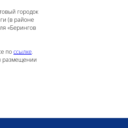
ртовый городок
ги (в районе
аля «Берингов
ce по
ссылке
.
 и размещении