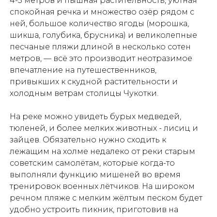
4-5 метров и пышная растительность, уютная
спокойная речка и множество озёр рядом с
ней, большое количество ягоды (морошка,
шикша, голубика, брусника) и великолепные
песчаные пляжи длиной в несколько сотен
метров, — всё это производит неотразимое
впечатление на путешественников,
привыкших к скудной растительности и
холодным ветрам столицы Чукотки.
На реке можно увидеть бурых медведей,
тюленей, и более мелких животных - лисиц и
зайцев. Обязательно нужно сходить к
лежащим на холме недалеко от реки старым
советским самолётам, которые когда-то
выполняли функцию мишеней во время
тренировок военных лётчиков. На широком
речном пляже с мелким жёлтым песком будет
удобно устроить пикник, приготовив на